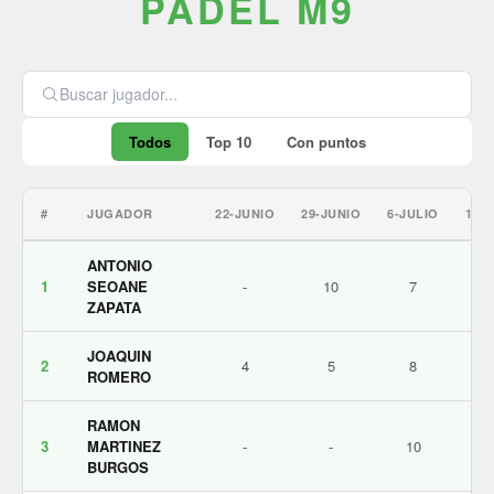
PÁDEL M9
Todos
Top 10
Con puntos
#
JUGADOR
22-JUNIO
29-JUNIO
6-JULIO
13-
ANTONIO
1
SEOANE
-
10
7
ZAPATA
JOAQUIN
2
4
5
8
ROMERO
RAMON
3
MARTINEZ
-
-
10
BURGOS