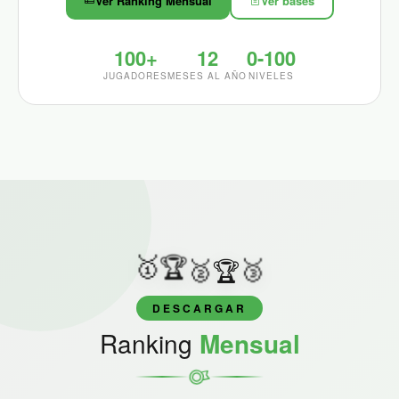
Ver Ranking Mensual
Ver bases
100+
12
0-100
JUGADORES
MESES AL AÑO
NIVELES
🥇
🏆
🥉
🥈
🏆
DESCARGAR
Ranking
Mensual