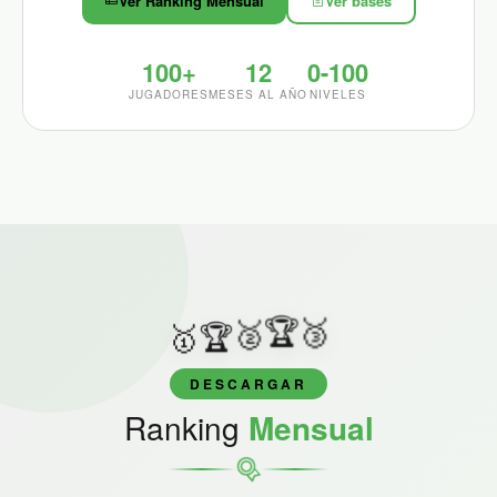
Ver Ranking Mensual
Ver bases
100+
12
0-100
JUGADORES
MESES AL AÑO
NIVELES
🏆
🥈
🥉
🏆
🥇
DESCARGAR
Ranking
Mensual