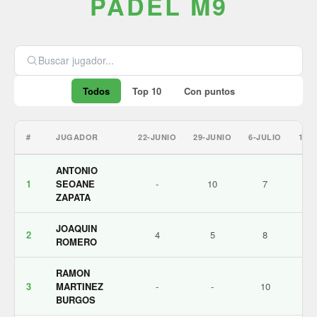
PÁDEL M9
Todos
Top 10
Con puntos
#
JUGADOR
22-JUNIO
29-JUNIO
6-JULIO
13-
ANTONIO
1
SEOANE
-
10
7
ZAPATA
JOAQUIN
2
4
5
8
ROMERO
RAMON
3
MARTINEZ
-
-
10
BURGOS